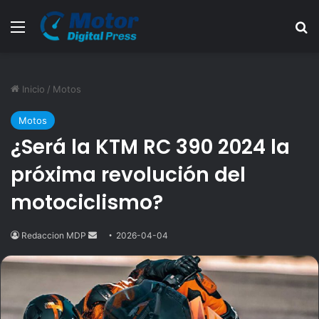
Menú
B
Inicio
/
Motos
Motos
¿Será la KTM RC 390 2024 la
próxima revolución del
motociclismo?
Redaccion MDP
Send
2026-04-04
an
email