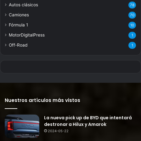
Autos clásicos
78
Camiones
70
Fórmula 1
10
MotorDigitalPress
1
Off-Road
1
Nuestros artículos más vistos
La nueva pick up de BYD que intentará
destronar a Hilux y Amarok
2024-05-22