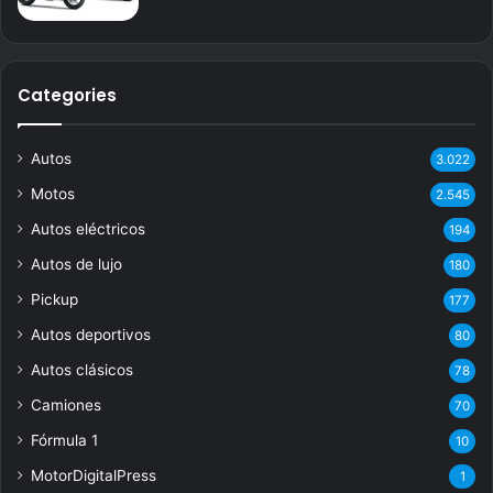
Categories
Autos
3.022
Motos
2.545
Autos eléctricos
194
Autos de lujo
180
Pickup
177
Autos deportivos
80
Autos clásicos
78
Camiones
70
Fórmula 1
10
MotorDigitalPress
1