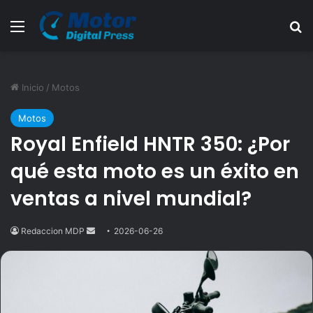
Menú
B
Inicio
/
Motos
Motos
Royal Enfield HNTR 350: ¿Por
qué esta moto es un éxito en
ventas a nivel mundial?
Redaccion MDP
Send
2026-06-26
an
email