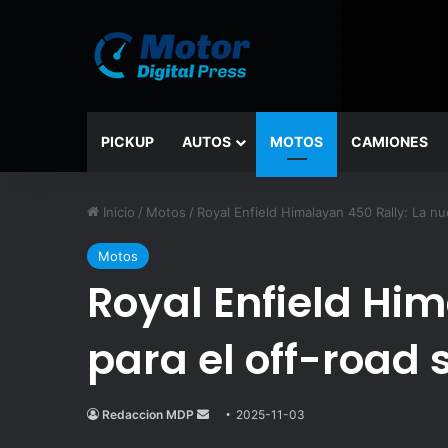
PICKUP
AUTOS
MOTOS
CAMIONES
Inicio
/
Motos
/
Royal Enfield Himalayan 450 Rally: La nu
Motos
Royal Enfield Hi
para el off-road 
Redaccion MDP
Send
2025-11-03
an