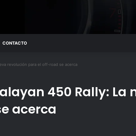
CONTACTO
eva revolución para el off-road se acerca
malayan 450 Rally: La
se acerca