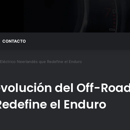
CONTACTO
 Eléctrico Neerlandés que Redefine el Enduro
volución del Off-Road
edefine el Enduro