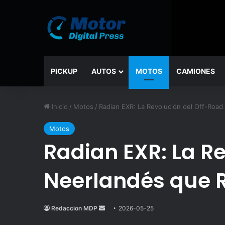
PICKUP
AUTOS
MOTOS
CAMIONES
Inicio
/
Motos
/
Radian EXR: La Revolución del Off-Road
Motos
Radian EXR: La Re
Neerlandés que R
Redaccion MDP
Send
2026-05-25
an