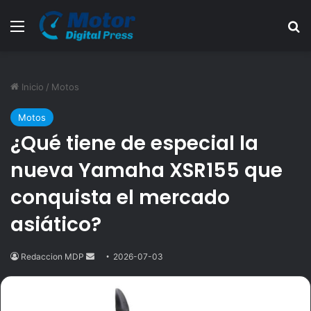
Menú
B
Inicio
/
Motos
Motos
¿Qué tiene de especial la
nueva Yamaha XSR155 que
conquista el mercado
asiático?
Redaccion MDP
Send
2026-07-03
an
email