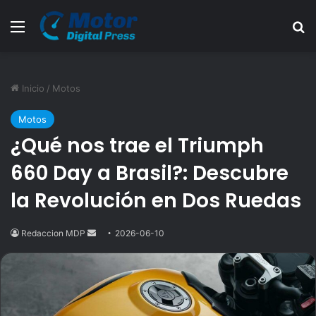
Menú
B
Inicio
/
Motos
Motos
¿Qué nos trae el Triumph
660 Day a Brasil?: Descubre
la Revolución en Dos Ruedas
Redaccion MDP
Send
2026-06-10
an
email