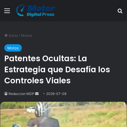
Menú
B
Inicio
/
Motos
Motos
Patentes Ocultas: La
Estrategia que Desafía los
Controles Viales
Redaccion MDP
Send
2026-07-08
an
email