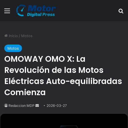
Menú
B
Inicio
/
Motos
Motos
OMOWAY OMO X: La
Revolución de las Motos
Eléctricas Auto-equilibradas
Comienza
Redaccion MDP
Send
2026-03-27
an
email