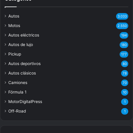
Autos
3.033
Motos
2.550
Autos eléctricos
194
Autos de lujo
180
Pickup
177
Autos deportivos
80
Autos clásicos
78
Camiones
70
Fórmula 1
10
MotorDigitalPress
1
Off-Road
1