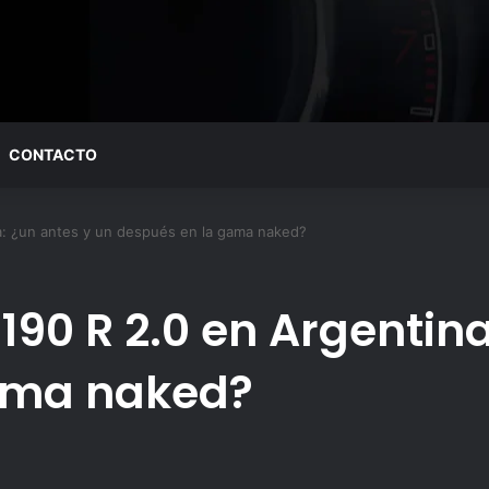
CONTACTO
: ¿un antes y un después en la gama naked?
90 R 2.0 en Argentina
ama naked?