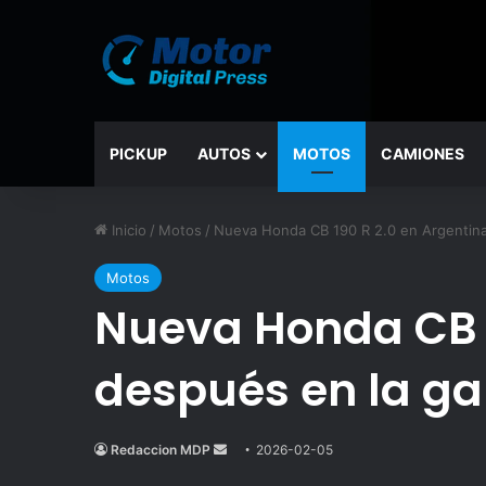
PICKUP
AUTOS
MOTOS
CAMIONES
Inicio
/
Motos
/
Nueva Honda CB 190 R 2.0 en Argentina
Motos
Nueva Honda CB 1
después en la g
Redaccion MDP
Send
2026-02-05
an