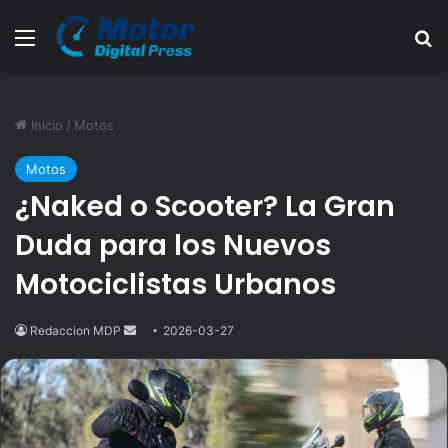
Menú
B
Inicio
/
Motos
Motos
¿Naked o Scooter? La Gran
Duda para los Nuevos
Motociclistas Urbanos
Redaccion MDP
Send
2026-03-27
an
email