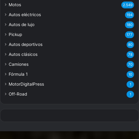
Motos
2.549
Autos eléctricos
194
Autos de lujo
180
Pickup
177
Autos deportivos
80
Autos clásicos
78
Camiones
70
Fórmula 1
10
MotorDigitalPress
1
Off-Road
1