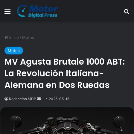
Menú
B
Inicio
/
Motos
Motos
MV Agusta Brutale 1000 ABT:
La Revolución Italiana-
Alemana en Dos Ruedas
Redaccion MDP
Send
2026-05-16
an
email