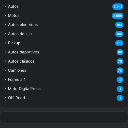
Autos
3.041
Motos
2.556
Autos eléctricos
194
Autos de lujo
180
Pickup
177
Autos deportivos
80
Autos clásicos
78
Camiones
70
Fórmula 1
10
MotorDigitalPress
1
Off-Road
1