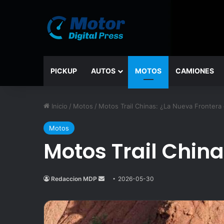
PICKUP
AUTOS
MOTOS
CAMIONES
Inicio
/
Motos
/
Motos Trail Chinas: ¿La Nueva Frontera 
Motos
Motos Trail Chin
Redaccion MDP
Send
2026-05-30
an
email