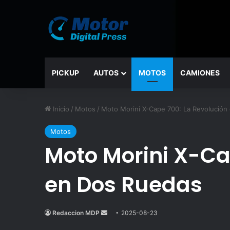
PICKUP
AUTOS
MOTOS
CAMIONES
Inicio
/
Motos
/
Moto Morini X-Cape 700: La Revolución
Motos
Moto Morini X-Ca
en Dos Ruedas
Redaccion MDP
Send
2025-08-23
an