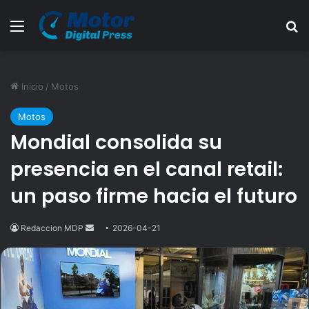
Menú
B
Inicio
/
Motos
Motos
Mondial consolida su
presencia en el canal retail:
un paso firme hacia el futuro
Redaccion MDP
Send
2026-04-21
an
email