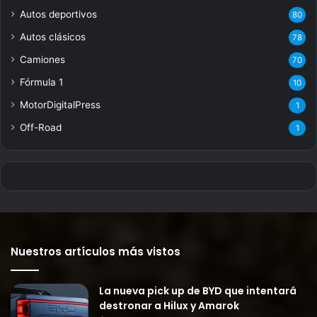
Autos deportivos
80
Autos clásicos
78
Camiones
70
Fórmula 1
10
MotorDigitalPress
1
Off-Road
1
Nuestros artículos más vistos
La nueva pick up de BYD que intentará
destronar a Hilux y Amarok