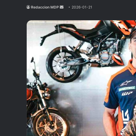
Redaccion MDP
Send
2026-01-21
an
email