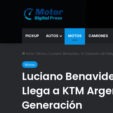
PICKUP
AUTOS
MOTOS
CAMIONES
Inicio
/
Motos
/
Luciano Benavides: El Campeón del Rally
Motos
Luciano Benavide
Llega a KTM Argen
Generación