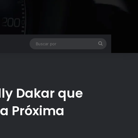
Buscar
por
n
lly Dakar que
la Próxima