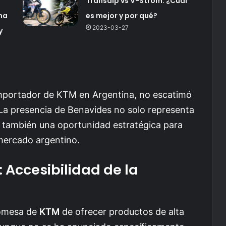
Transalp vs V-Strom: ¿Cuál
na
es mejor y por qué?
2023-03-27
y
e importador de KTM en Argentina, no escatimó
 La presencia de Benavides no solo representa
no también una oportunidad estratégica para
 mercado argentino.
: Accesibilidad de la
romesa de
KTM
de ofrecer productos de alta