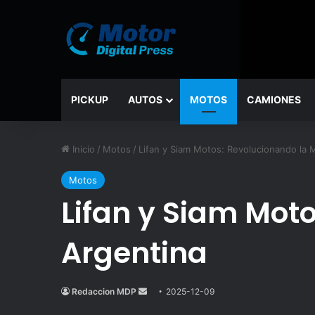
PICKUP
AUTOS
MOTOS
CAMIONES
Inicio
/
Motos
/
Lifan y Siam Motos: Revolucionando la 
Motos
Lifan y Siam Mot
Argentina
Redaccion MDP
Send
2025-12-09
an