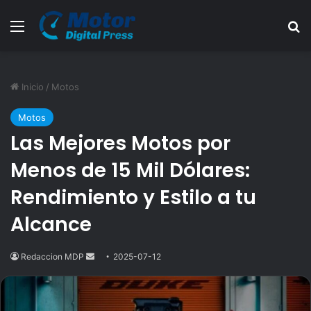
Menú
B
Inicio
/
Motos
Motos
Las Mejores Motos por
Menos de 15 Mil Dólares:
Rendimiento y Estilo a tu
Alcance
Redaccion MDP
Send
2025-07-12
an
email