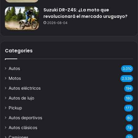
Suzuki DR-Z4S: ¿La moto que
revolucionará el mercado uruguayo?
2026-08-04
Categories
Autos
3.010
Motos
2.539
Autos eléctricos
194
Autos de lujo
180
Pickup
177
Autos deportivos
80
Autos clásicos
78
Camiones
70