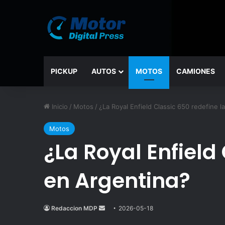
PICKUP
AUTOS
MOTOS
CAMIONES
Inicio
/
Motos
/
¿La Royal Enfield Classic 650 redefine l
Motos
¿La Royal Enfield
en Argentina?
Redaccion MDP
Send
2026-05-18
an