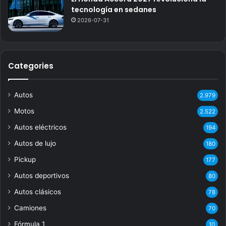
tecnología en sedanes
2026-07-31
Categories
Autos
2.979
Motos
2.522
Autos eléctricos
194
Autos de lujo
180
Pickup
177
Autos deportivos
80
Autos clásicos
78
Camiones
70
Fórmula 1
10