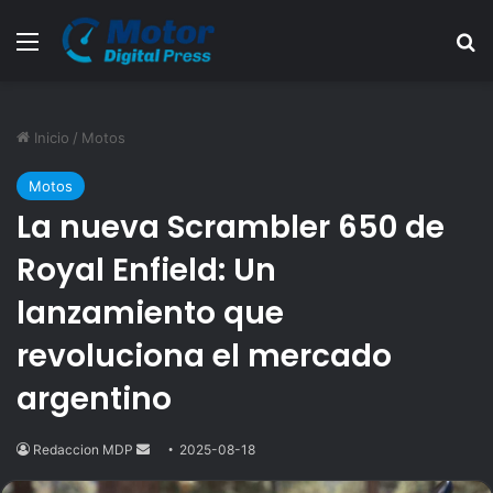
Menú
B
Inicio
/
Motos
Motos
La nueva Scrambler 650 de
Royal Enfield: Un
lanzamiento que
revoluciona el mercado
argentino
Redaccion MDP
Send
2025-08-18
an