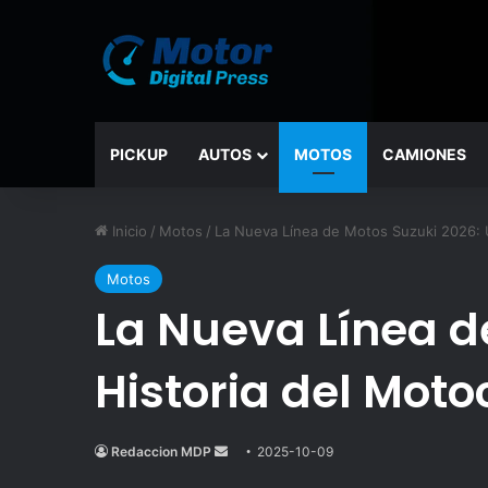
PICKUP
AUTOS
MOTOS
CAMIONES
Inicio
/
Motos
/
La Nueva Línea de Motos Suzuki 2026: Un
Motos
La Nueva Línea de
Historia del Moto
Redaccion MDP
Send
2025-10-09
an