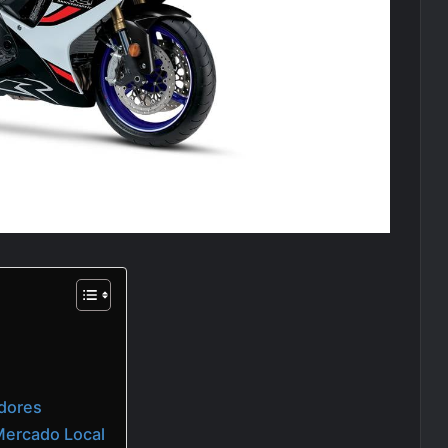
dores
 Mercado Local