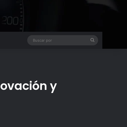
Buscar
por
novación y