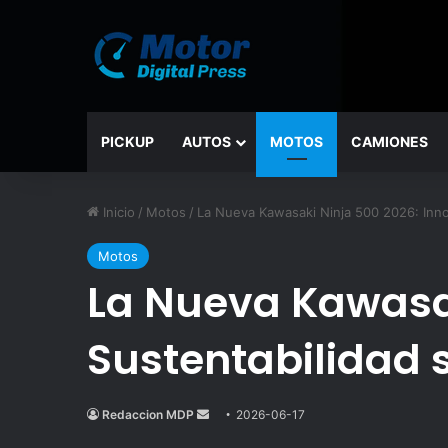
PICKUP
AUTOS
MOTOS
CAMIONES
Inicio
/
Motos
/
La Nueva Kawasaki Ninja 500 2026: Inno
Motos
La Nueva Kawasak
Sustentabilidad 
Redaccion MDP
Send
2026-06-17
an