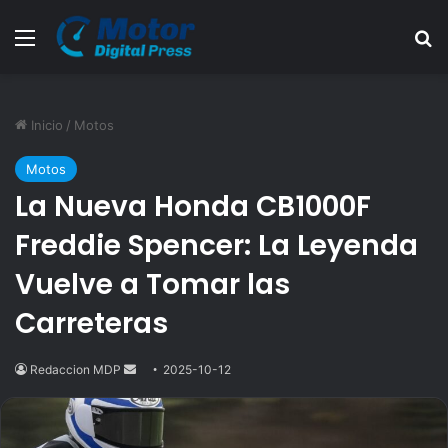
Menú
B
Inicio
/
Motos
Motos
La Nueva Honda CB1000F
Freddie Spencer: La Leyenda
Vuelve a Tomar las
Carreteras
Redaccion MDP
Send
2025-10-12
an
email