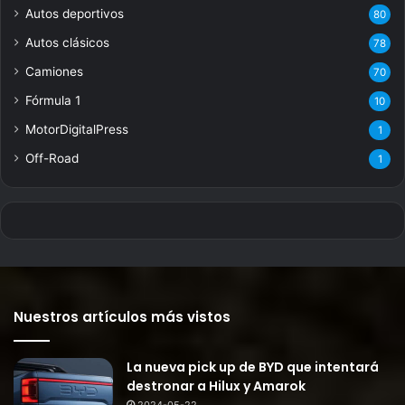
Autos deportivos
80
Autos clásicos
78
Camiones
70
Fórmula 1
10
MotorDigitalPress
1
Off-Road
1
Nuestros artículos más vistos
La nueva pick up de BYD que intentará
destronar a Hilux y Amarok