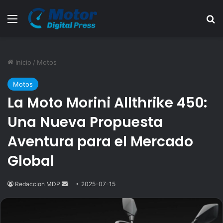
Menú
B
Inicio
/
Motos
Motos
La Moto Morini Allthrike 450:
Una Nueva Propuesta
Aventura para el Mercado
Global
Redaccion MDP
Send
2025-07-15
an
email