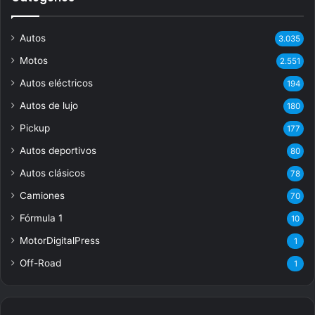
Autos
3.035
Motos
2.551
Autos eléctricos
194
Autos de lujo
180
Pickup
177
Autos deportivos
80
Autos clásicos
78
Camiones
70
Fórmula 1
10
MotorDigitalPress
1
Off-Road
1