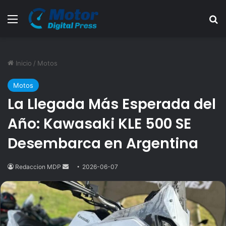
Menú
B
Inicio
/
Motos
Motos
La Llegada Más Esperada del
Año: Kawasaki KLE 500 SE
Desembarca en Argentina
Redaccion MDP
Send
2026-06-07
an
email