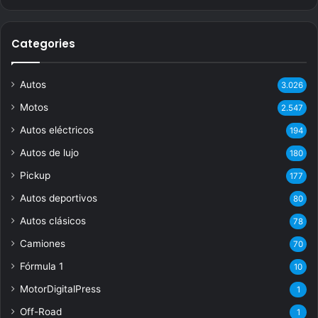
Categories
Autos
3.026
Motos
2.547
Autos eléctricos
194
Autos de lujo
180
Pickup
177
Autos deportivos
80
Autos clásicos
78
Camiones
70
Fórmula 1
10
MotorDigitalPress
1
Off-Road
1