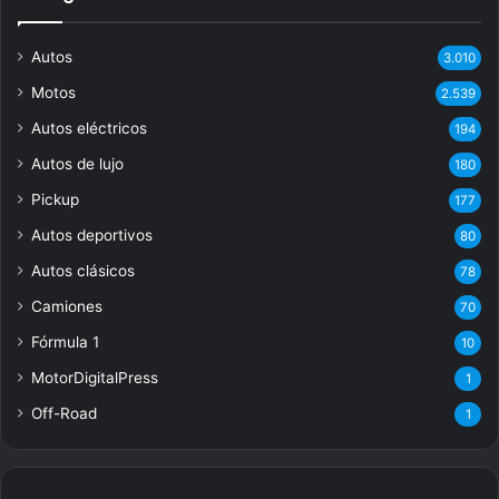
Autos
3.010
Motos
2.539
Autos eléctricos
194
Autos de lujo
180
Pickup
177
Autos deportivos
80
Autos clásicos
78
Camiones
70
Fórmula 1
10
MotorDigitalPress
1
Off-Road
1