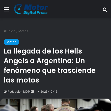
Menú
B
Inicio
/
Motos
Motos
La llegada de los Hells
Angels a Argentina: Un
fenómeno que trasciende
las motos
Redaccion MDP
Send
2025-10-15
an
email