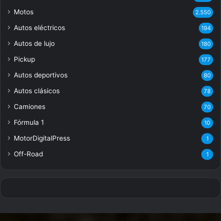
Motos
2.550
Autos eléctricos
194
Autos de lujo
180
Pickup
177
Autos deportivos
80
Autos clásicos
78
Camiones
70
Fórmula 1
10
MotorDigitalPress
1
Off-Road
1