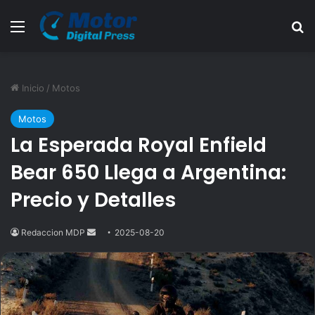
Menú
B
Inicio
/
Motos
Motos
La Esperada Royal Enfield
Bear 650 Llega a Argentina:
Precio y Detalles
Redaccion MDP
Send
2025-08-20
an
email