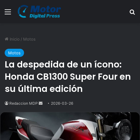
Menú
B
Inicio
/
Motos
Motos
La despedida de un ícono:
Honda CB1300 Super Four en
su última edición
Redaccion MDP
Send
2026-03-26
an
email