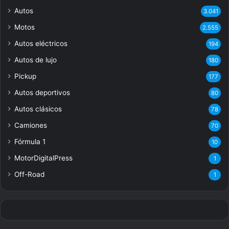
Autos
3.041
Motos
2.555
Autos eléctricos
194
Autos de lujo
180
Pickup
177
Autos deportivos
80
Autos clásicos
78
Camiones
70
Fórmula 1
10
MotorDigitalPress
1
Off-Road
1