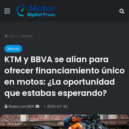
Menú
B
Inicio
/
Motos
Motos
KTM y BBVA se alían para
ofrecer financiamiento único
en motos: ¿La oportunidad
que estabas esperando?
Redaccion MDP
Send
2025-07-30
an
email