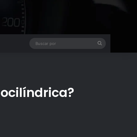
Buscar
por
ocilíndrica?