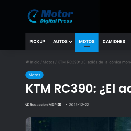
PICKUP
AUTOS
MOTOS
CAMIONES
Inicio
/
Motos
/
KTM RC390: ¿El adiós de la icónica mono
Motos
KTM RC390: ¿El ad
Redaccion MDP
Send
2025-12-22
an
email