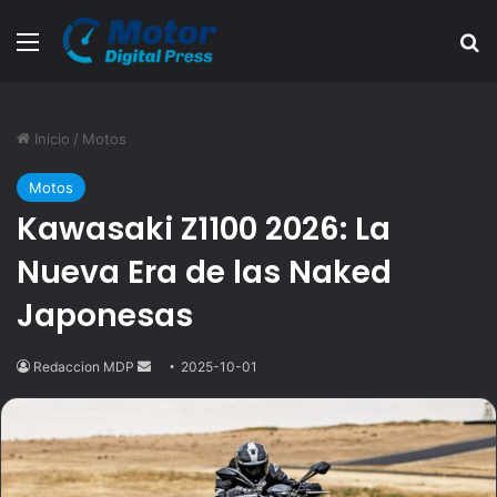
Menú
B
Inicio
/
Motos
Motos
Kawasaki Z1100 2026: La
Nueva Era de las Naked
Japonesas
Redaccion MDP
Send
2025-10-01
an
email