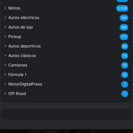
Motos
2.528
Autos eléctricos
194
Autos de lujo
180
Pickup
177
Autos deportivos
80
Autos clásicos
78
Camiones
70
Fórmula 1
10
MotorDigitalPress
1
Off-Road
1