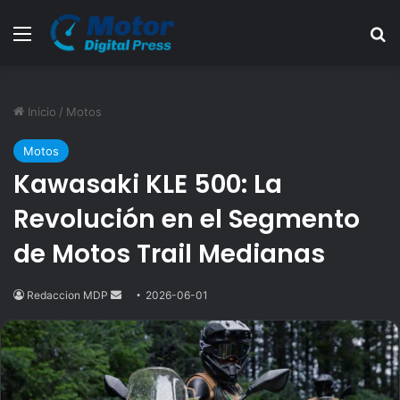
Menú
B
Inicio
/
Motos
Motos
Kawasaki KLE 500: La
Revolución en el Segmento
de Motos Trail Medianas
Redaccion MDP
Send
2026-06-01
an
email