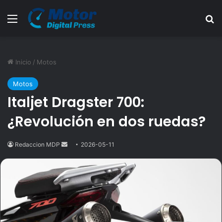
Menú
B
Inicio
/
Motos
Motos
Italjet Dragster 700:
¿Revolución en dos ruedas?
Redaccion MDP
Send
2026-05-11
an
email