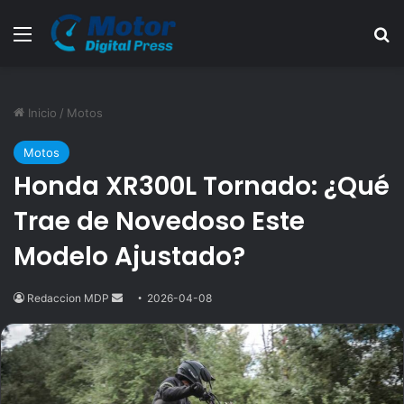
Menú
B
Inicio
/
Motos
Motos
Honda XR300L Tornado: ¿Qué
Trae de Novedoso Este
Modelo Ajustado?
Redaccion MDP
Send
2026-04-08
an
email