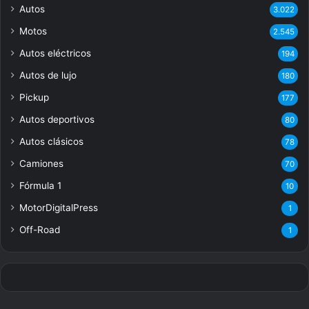
Autos
3.022
Motos
2.545
Autos eléctricos
194
Autos de lujo
180
Pickup
177
Autos deportivos
80
Autos clásicos
78
Camiones
70
Fórmula 1
10
MotorDigitalPress
1
Off-Road
1