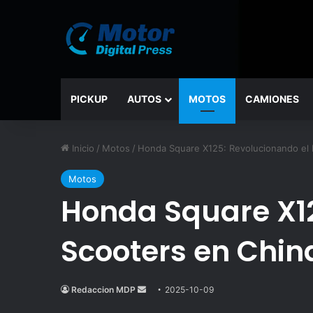
PICKUP
AUTOS
MOTOS
CAMIONES
Inicio
/
Motos
/
Honda Square X125: Revolucionando el 
Motos
Honda Square X12
Scooters en Chin
Redaccion MDP
Send
2025-10-09
an