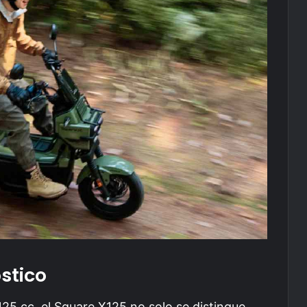
stico
25 cc, el Square X125 no solo se distingue