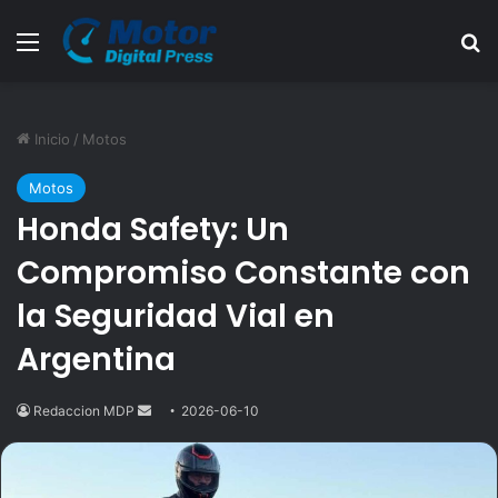
Menú
B
Inicio
/
Motos
Motos
Honda Safety: Un
Compromiso Constante con
la Seguridad Vial en
Argentina
Redaccion MDP
Send
2026-06-10
an
email