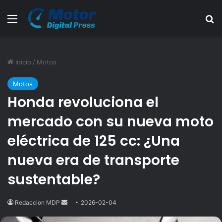
Menú
B
Inicio
/
Motos
Motos
Honda revoluciona el
mercado con su nueva moto
eléctrica de 125 cc: ¿Una
nueva era de transporte
sustentable?
Redaccion MDP
Send
2026-02-04
an