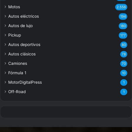
Motos
2.556
Autos eléctricos
194
Autos de lujo
180
Pickup
177
Autos deportivos
80
Autos clásicos
78
Camiones
70
Fórmula 1
10
MotorDigitalPress
1
Off-Road
1