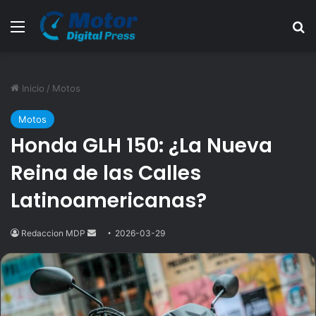
Menú
B
Inicio
/
Motos
Motos
Honda GLH 150: ¿La Nueva
Reina de las Calles
Latinoamericanas?
Redaccion MDP
Send
2026-03-29
an
email