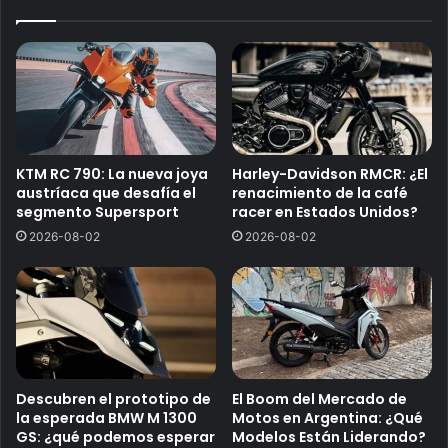
KTM RC 790: La nueva joya
Harley-Davidson RMCR: ¿El
austríaca que desafía el
renacimiento de la café
segmento Supersport
racer en Estados Unidos?
2026-08-02
2026-08-02
Descubren el prototipo de
El Boom del Mercado de
la esperada BMW M 1300
Motos en Argentina: ¿Qué
GS: ¿qué podemos esperar
Modelos Están Liderando?