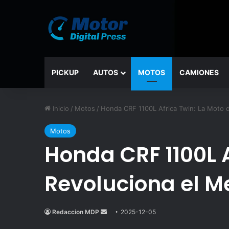
PICKUP
AUTOS
MOTOS
CAMIONES
Inicio
/
Motos
/
Honda CRF 1100L Africa Twin: La Moto 
Motos
Honda CRF 1100L 
Revoluciona el M
Redaccion MDP
Send
2025-12-05
an