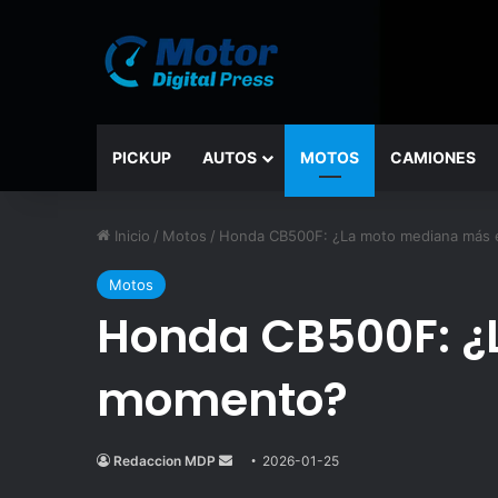
PICKUP
AUTOS
MOTOS
CAMIONES
Inicio
/
Motos
/
Honda CB500F: ¿La moto mediana más 
Motos
Honda CB500F: ¿
momento?
Redaccion MDP
Send
2026-01-25
an