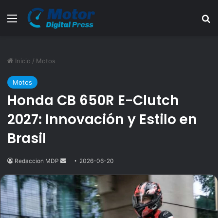
Menú
B
Inicio
/
Motos
Motos
Honda CB 650R E-Clutch
2027: Innovación y Estilo en
Brasil
Redaccion MDP
Send
2026-06-20
an
email