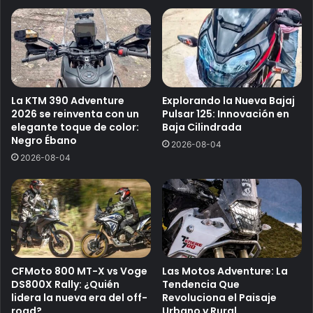
La KTM 390 Adventure
Explorando la Nueva Bajaj
2026 se reinventa con un
Pulsar 125: Innovación en
elegante toque de color:
Baja Cilindrada
Negro Ébano
2026-08-04
2026-08-04
CFMoto 800 MT-X vs Voge
Las Motos Adventure: La
DS800X Rally: ¿Quién
Tendencia Que
lidera la nueva era del off-
Revoluciona el Paisaje
road?
Urbano y Rural