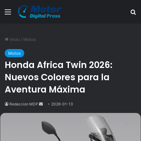
Menú
B
Inicio
/
Motos
Motos
Honda Africa Twin 2026:
Nuevos Colores para la
Aventura Máxima
Redaccion MDP
Send
2026-01-13
an
email