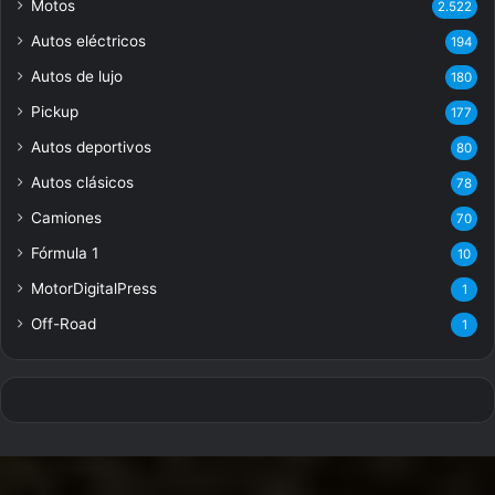
Motos
2.522
Autos eléctricos
194
Autos de lujo
180
Pickup
177
Autos deportivos
80
Autos clásicos
78
Camiones
70
Fórmula 1
10
MotorDigitalPress
1
Off-Road
1