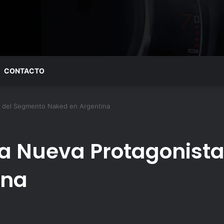
CONTACTO
a del Segmento Naked en Argentina
La Nueva Protagonist
ina