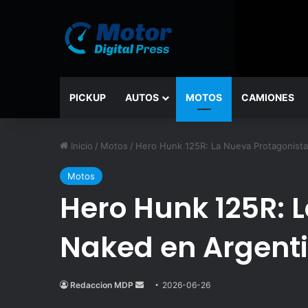
PICKUP
AUTOS
MOTOS
CAMIONES
Inicio
/
Motos
/
Hero Hunk 125R: La Nueva Protagonist
Motos
Hero Hunk 125R: 
Naked en Argent
Redaccion MDP
Send
2026-06-26
an