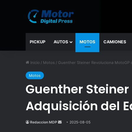
PICKUP
AUTOS
MOTOS
CAMIONES
Inicio
/
Motos
/
Guenther Steiner Revoluciona MotoGP c
Motos
Guenther Steiner
Adquisición del 
Redaccion MDP
Send
2025-08-05
an