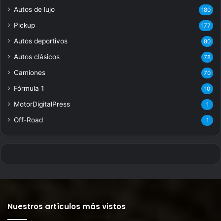
Autos de lujo
180
Pickup
177
Autos deportivos
80
Autos clásicos
78
Camiones
70
Fórmula 1
10
MotorDigitalPress
1
Off-Road
1
Nuestros artículos más vistos