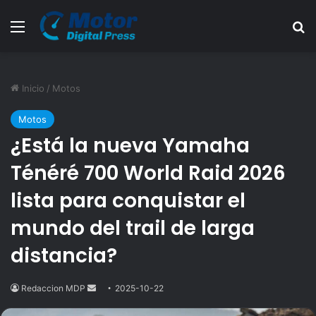
Menú
B
Inicio
/
Motos
Motos
¿Está la nueva Yamaha
Ténéré 700 World Raid 2026
lista para conquistar el
mundo del trail de larga
distancia?
Redaccion MDP
Send
2025-10-22
an