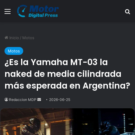
Menú
B
Inicio
/
Motos
Motos
¿Es la Yamaha MT-03 la
naked de media cilindrada
más esperada en Argentina?
Redaccion MDP
Send
2026-06-25
an
email