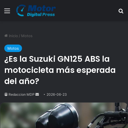
Menú
B
Inicio
/
Motos
Motos
¿Es la Suzuki GN125 ABS la
motocicleta más esperada
del año?
Redaccion MDP
Send
2026-06-23
an
email