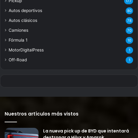
Pickup
177
Autos deportivos
80
Autos clásicos
78
Camiones
70
Fórmula 1
10
MotorDigitalPress
1
Off-Road
1
Nuestros artículos más vistos
La nueva pick up de BYD que intentará
destronar a Hilux y Amarok