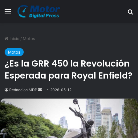
Menú
B
Inicio
/
Motos
Motos
¿Es la GRR 450 la Revolución
Esperada para Royal Enfield?
Redaccion MDP
Send
2026-05-12
an
email