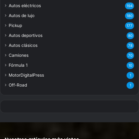
Autos eléctricos
194
Autos de lujo
180
Pickup
177
Autos deportivos
80
Autos clásicos
78
Camiones
70
Fórmula 1
10
MotorDigitalPress
1
Off-Road
1