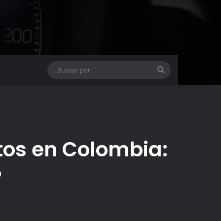
Buscar
por
tos en Colombia:
?