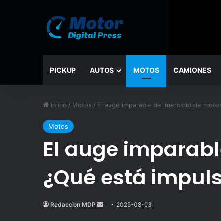
PICKUP
AUTOS
MOTOS
CAMIONES
Inicio
/
Motos
/
El auge imparable del mercado de moto
Motos
El auge imparabl
¿Qué está impul
Redaccion MDP
Send
2025-08-03
an