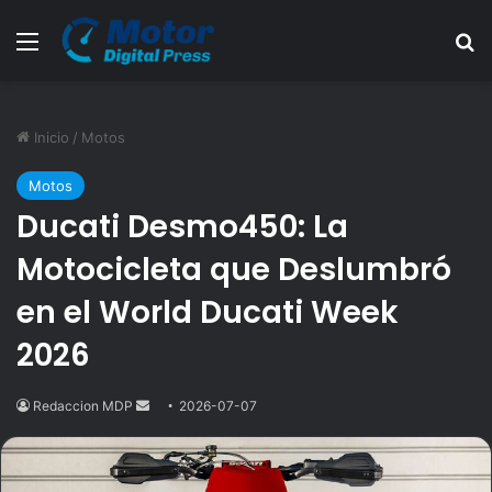
Menú
B
Inicio
/
Motos
Motos
Ducati Desmo450: La
Motocicleta que Deslumbró
en el World Ducati Week
2026
Redaccion MDP
Send
2026-07-07
an
email