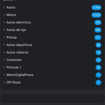
Autos
2.984
Motos
2.525
Autos eléctricos
194
Autos de lujo
180
Pickup
177
Autos deportivos
80
Autos clásicos
78
Camiones
70
Fórmula 1
10
MotorDigitalPress
1
Off-Road
1