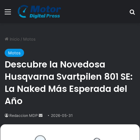
Menú
B
Inicio
/
Motos
Motos
Descubre la Novedosa
Husqvarna Svartpilen 801 SE:
La Naked Más Esperada del
Año
Redaccion MDP
Send
2026-05-31
an
email